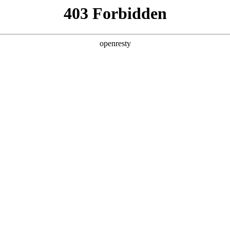
产品及服务
行业解决方案
合作伙伴
投资者关系
初一公里”的智能新范式